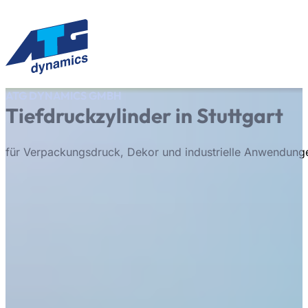
ATG DYNAMICS GMBH
Leistungen
Tiefdruckzylinder in Stuttgart
Anwendungen
Über uns
Karriere
für Verpackungsdruck, Dekor und industrielle Anwendung
Stellenangebote
Kontakt
Leistungen
Anwendungen
Über uns
Karriere