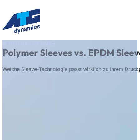
ATG DYNAMICS GMBH
Leistungen
Polymer Sleeves vs. EPDM Sleev
Anwendungen
Über uns
Karriere
Welche Sleeve-Technologie passt wirklich zu Ihrem Druck
Stellenangebote
Kontakt
Leistungen
Anwendungen
Über uns
Karriere