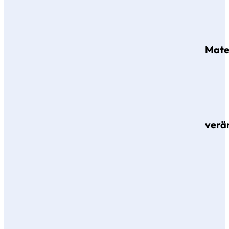
Mate
verä