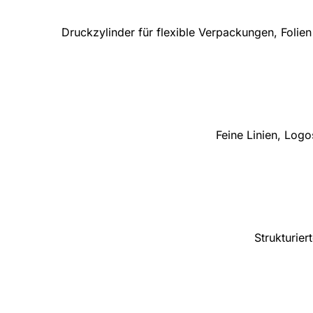
Druckzylinder für flexible Verpackungen, Folie
Feine Linien, Log
Strukturie