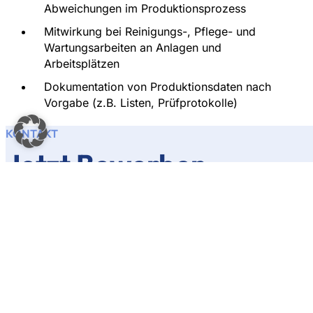
Abweichungen im Produktionsprozess
Mitwirkung bei Reinigungs-, Pflege- und
Wartungsarbeiten an Anlagen und
Arbeitsplätzen
Dokumentation von Produktionsdaten nach
Vorgabe (z.B. Listen, Prüfprotokolle)
KONTAKT
Jetzt Bewerben
Du willst nicht nur irgendeinen Job, sondern einen Platz,
Unverbindlich. Direkt. Persönlich.
ATG dynamics GmbH
Christoph Schwers
personal@atg-dynamics.de