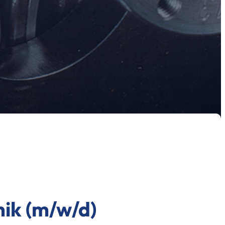
nik (m/w/d)