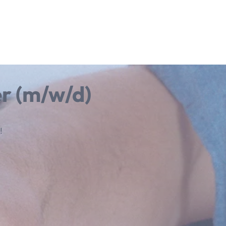
r (m/w/d)
s!