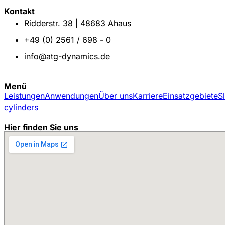
Kontakt
Ridderstr. 38 | 48683 Ahaus
+49 (0) 2561 / 698 - 0
info@atg-dynamics.de
Menü
Leistungen
Anwendungen
Über uns
Karriere
Einsatzgebiete
S
cylinders
Hier finden Sie uns